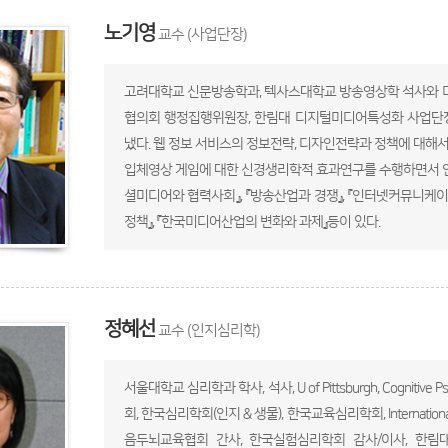
노기영
교수 (사업단장)
고려대학교 신문방송학과, 텍사스대학교 방송영상학 석사와
협의회 행정집행위원장, 한림대 디지털미디어특성화 사업단
냈다. 웹 정보 서비스의 정보전략, 디자인전략과 정책에 대해서
입체영상 게임에 대한 신경생리학적 효과연구를 수행하면서 인터
셜미디어와 협력사회』, 『방송산업과 경쟁』, 『인터넷커뮤니케이
정책』, 『한국미디어산업의 변화와 과제』등이 있다.
정혜선
교수 (인지심리학)
서울대학교 심리학과 학사, 석사, U of Pittsburgh, Cogni
회, 한국심리학회(인지 & 생물), 한국교육심리학회, International S
음두뇌교육협회 간사, 한국실험심리학회 감사/이사, 한림대학교 발전전략실