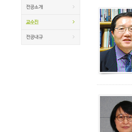
전공소개
교수진
전공내규